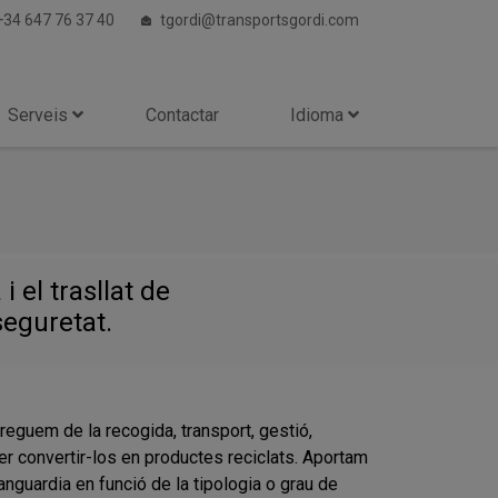
+34 647 76 37 40
tgordi@transportsgordi.com
Serveis
Contactar
Idioma
 el trasllat de
seguretat.
reguem de la recogida, transport, gestió,
er convertir-los en productes reciclats. Aportam
nguardia en funció de la tipologia o grau de