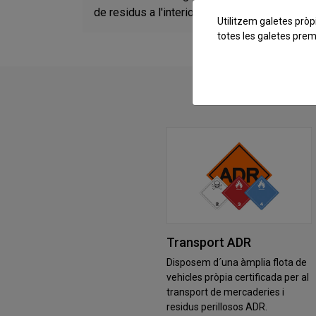
de residus a l'interior del territori de l'Est
Utilitzem galetes pròpi
totes les galetes preme
Transport ADR
Disposem d´una àmplia flota de
vehicles pròpia certificada per al
transport de mercaderies i
residus perillosos ADR.