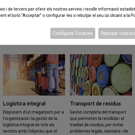
at, norma que ha derogat al Reial Decret 180/2015, de 13 de març.
es i de tercers per oferir els nostres serveis i recollir informació estadís
nt el botó ”Acceptar” o configurar-les o rebutjar el seu ús clicant a la
Po
Configurar Cookies
Rebutjar cookie
Els nostres Serveis
Logística integral
Transport de residus
Disposem d'un magatzem per a
Gestió completa del transport
l'organització i la gestió de la
que permeten la recollida i el
logística integral de tots els
trasllat de residus, per evitar
sectors amb l'objectiu que el
problemes legals, sanitaris i de