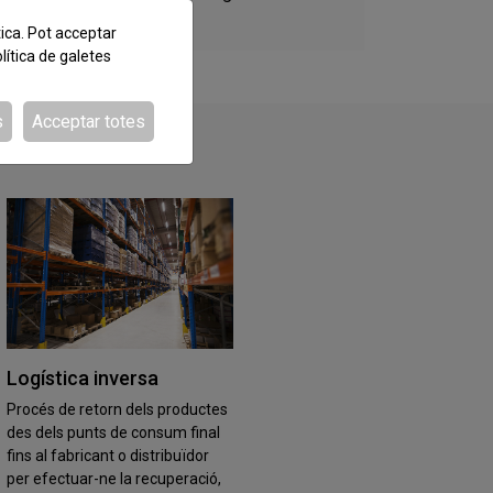
tica. Pot acceptar
lítica de galetes
s
Acceptar totes
Logística inversa
Procés de retorn dels productes
des dels punts de consum final
fins al fabricant o distribuïdor
per efectuar-ne la recuperació,