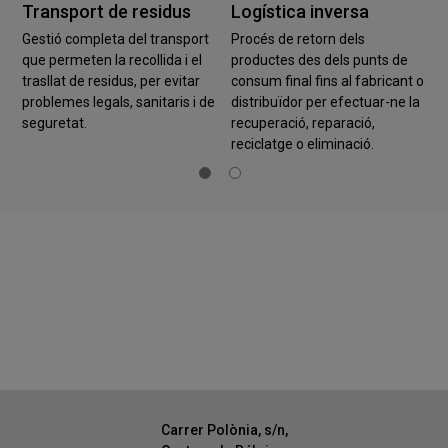
Transport de residus
Logística inversa
r
Gestió completa del transport
Procés de retorn dels
a
que permeten la recollida i el
productes des dels punts de
trasllat de residus, per evitar
consum final fins al fabricant o
problemes legals, sanitaris i de
distribuïdor per efectuar-ne la
seguretat.
recuperació, reparació,
reciclatge o eliminació.
Carrer Polònia, s/n,