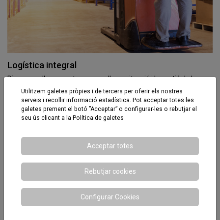
Logística integral
Disposem d'un magatzem per a l'organització i la gestió de la
logística integral de tots els sectors amb l'objectiu que el producte
Utilitzem galetes pròpies i de tercers per oferir els nostres
arribi al client.
serveis i recollir informació estadística. Pot acceptar totes les
galetes prement el botó ”Acceptar” o configurar-les o rebutjar el
seu ús clicant a la
Política de galetes
Acceptar totes
Rebutjar cookies
Configurar Cookies