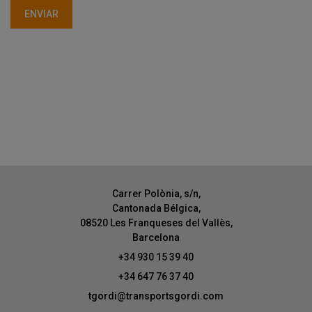
Carrer Polònia, s/n,
Cantonada Bélgica,
08520 Les Franqueses del Vallès,
Barcelona
+34 930 15 39 40
+34 647 76 37 40
tgordi@transportsgordi.com