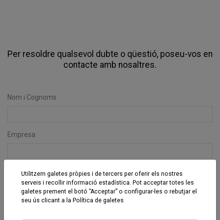
Per resoldre qualsevol dubte o qüestió, poseu-vos en
contacte amb nosaltres.
Nom i Cognoms
Empresa
Telèfon
Utilitzem galetes pròpies i de tercers per oferir els nostres
serveis i recollir informació estadística. Pot acceptar totes les
galetes prement el botó ”Acceptar” o configurar-les o rebutjar el
seu ús clicant a la
Política de galetes
E-mail *