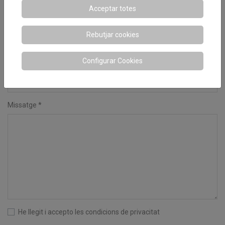
Acceptar totes
Província
Rebutjar cookies
Configurar Cookies
Motiu
Missatge *
He llegit i accepto les condicions de privacitat